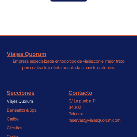
Viajes Quorum
Empresa especializada en todo tipo de viajes,con el mejor trato
personalizado y oferta adaptada a nuestros clientes.
Secciones
Contacto
C/ La puebla 11
Viajes Quorum
34002
Balnearios & Spa
Palencia
Caribe
reservas@viajesquorum.com
Circuitos
Costas