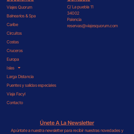
C/ La puebla 11
Viajes Quorum
34002
Lorem fistrum por
Balnearios & Spa
Palencia
la gloria de mi
Caribe
reservas@viajesquorum.com
madre esse jarl
Circuitos
aliqua llevame al
Costas
sircoo.
Cruceros
Europa
Haz clic aquí
Islas
Larga Distancia
Puentes y salidas especiales
Viaja Facyl
Contacto
Únete A La Newsletter
Apúntate a nuestra newsletter para recibir nuestras novedades y